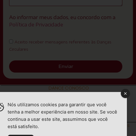
Ao informar meus dados, eu concordo com a
Política de Privacidade
Aceito receber mensagens referentes às Danças
Circulares
Enviar
DANCE CONOSCO
Nós utilizamos cookies para garantir que você
tenha a melhor experiência em nosso site. Se você
continua a usar este site, assumimos que você
© 2026 Danças Circulares – Patrícia Tolentino. Todos os
está satisfeito.
direitos reservados.