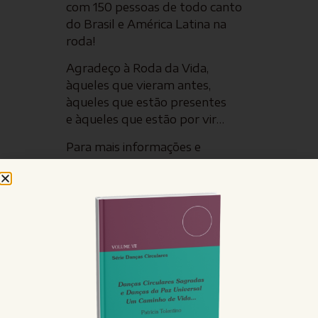
com 150 pessoas de todo canto
do Brasil e América Latina na
roda!
Agradeço à Roda da Vida,
àqueles que vieram antes,
àqueles que estão presentes
e àqueles que estão por vir…
Para mais informações e
aquisição do livro,
entre em
contato
.