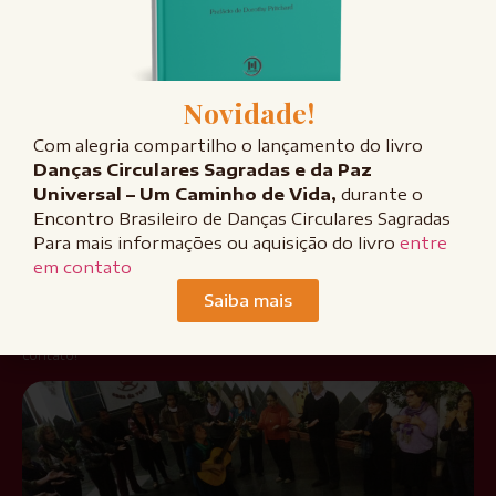
Novidade!
Com alegria compartilho o lançamento do livro
Danças Circulares Sagradas e da Paz
Universal – Um Caminho de Vida,
durante o
Encontro Brasileiro de Danças Circulares Sagradas
Para mais informações ou aquisição do livro
entre
FALE CONOSCO
Entre em contato
em contato
Saiba mais
Tem interesse em participar do grupo semanal, contratar uma
consultoria para sua empresa ou simplesmente saber mais? Entre em
contato!