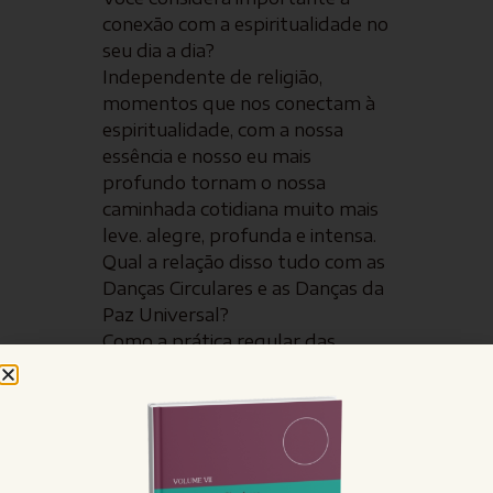
conexão com a espiritualidade no
seu dia a dia?
Independente de religião,
momentos que nos conectam à
espiritualidade, com a nossa
essência e nosso eu mais
profundo tornam o nossa
caminhada cotidiana muito mais
leve. alegre, profunda e intensa.
Qual a relação disso tudo com as
Danças Circulares e as Danças da
Paz Universal?
Como a prática regular das
danças pode trazer esta conexão
imediata para nossas vidas. Nas
escolas, nas empresas, na área
social e de saúde.
Se você já pratica e é amante das