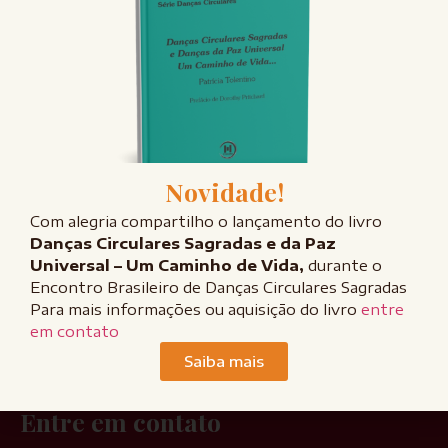
danças, venha participar da Live
ao vivo e compartilhe suas
experiências.
Se você não conhece e nunca
ouviu falar, venha conhecer. Será
uma delícia recebê-l@ em nossa
família!
Novidade!
Te encontro na terça,
17/05/2023, sempre às 20h,
Com alegria compartilho o lançamento do livro
no
Danças Circulares Sagradas e da Paz
Instagram
@patriciatolentino.constelacao
Universal – Um Caminho de Vida,
durante o
Beijo carinhoso e até amanhã!
Encontro Brasileiro de Danças Circulares Sagradas
Para mais informações ou aquisição do livro
entre
em contato
Saiba mais
FALE CONOSCO
Entre em contato