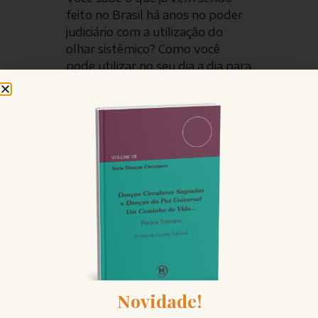
feito no Brasil há anos no poder
judiciário com a utilização do
olhar sistêmico? Como você
pode utilizar no seu dia a dia para
harmonizar pequenas questões
“emperradas”? Este é o tema da
nossa Live. Convide seus amigos
e venha papear conosco ao vivo!
Até logo mais.
A Live será na terça, 21/06/2022,
sempre às 20h, no
Instagram
@patriciatolentino.constelacao
Novidade!
FALE CONOSCO
Entre em contato