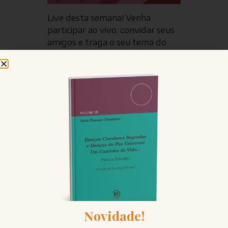
Live desta semana! Venha
participar ao vivo, convidar seus
amigos e traga o seu tema do
momento!
Te encontro na terça,
31/05/2023, sempre às 20h,
no
Instagram
@patriciatolentino.constelacao
Beijo carinhoso, bom começo de
semana e até lá!
Novidade!
FALE CONOSCO
Entre em contato