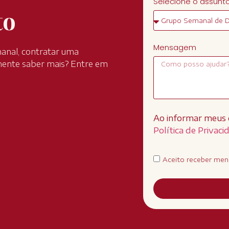
Selecione o assunt
to
Mensagem
anal, contratar uma
mente saber mais? Entre em
Ao informar meus 
Política de Privaci
Aceito receber men