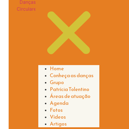
Relação mais que especial é
Home
mais conflituosa e desafiante
Conheça as danças
Venha participar da live con
Grupo
à nossa integridade, plenitud
Patrícia Tolentino
A live será na terça, 10/05/
Áreas de atuação
Gostou do tema? Mande para
Agenda
Fotos
Vídeos
Artigos