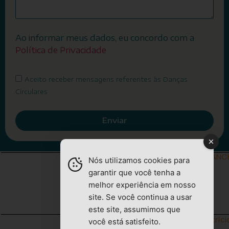
Ao informar meus dados, eu concordo com a
Política de Privacidade
Aceito receber mensagens referentes às Danças
Circulares
Enviar
DANC
Nós utilizamos cookies para
garantir que você tenha a
melhor experiência em nosso
site. Se você continua a usar
este site, assumimos que
© 2026 Danças Circulares – Patrícia
você está satisfeito.