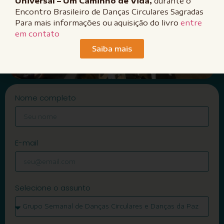
Universal – Um Caminho de Vida,
durante o
Encontro Brasileiro de Danças Circulares Sagradas
Para mais informações ou aquisição do livro
entre
em contato
Saiba mais
Nome completo
E-mail
Selecione o assunto