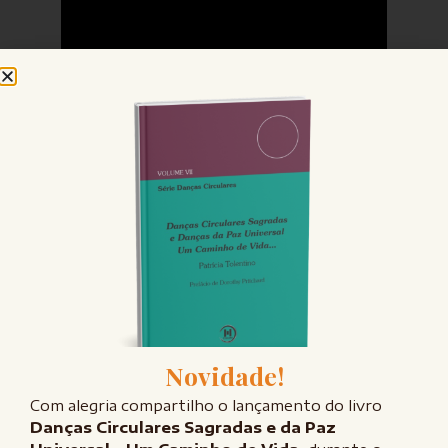
FALE CONOSCO
Entre em contato
Novidade!
Tem interesse em participar do grupo semanal, contratar uma
consultoria para sua empresa ou simplesmente saber mais? Entre em
Com alegria compartilho o lançamento do livro
contato!
Danças Circulares Sagradas e da Paz